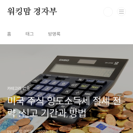
본문 바로가기
워킹맘 경자부
홈
태그
방명록
카테고리 없음
미국 주식 양도소득세 절세 전
략 :신고 기간과 방법
by 워킹맘 경자부
2024. 12. 4.