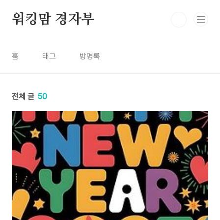
본문 바로가기
워킹맘 경자부
홈
태그
방명록
전체 글
50