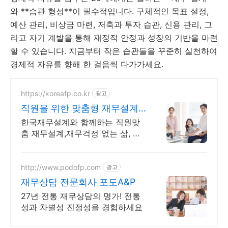
와 **습관 형성**이 필수적입니다. 구체적인 목표 설정,
예산 관리, 비상금 마련, 저축과 투자 습관, 신용 관리, 그
리고 자기 계발을 통해 재정적 안정과 성장의 기반을 마련
할 수 있습니다. 지금부터 작은 습관들을 꾸준히 실천하여
경제적 자유를 향해 한 걸음씩 다가가세요.
https://koreafp.co.kr
광고
직원을 위한 맞춤형 재무설계
안정된 재무와 직원 만족
한국재무설계와 함께하는 직원맞
춤 재무설계,재무걱정 없는 삶, 회
사에서 지원하세요! 직원 만족도
200%! 재무설계 복지혜택 제공을
통해 업무향상과 생산성을 높이세
http://www.podofp.com
광고
요
재무상담 전문회사 포도A&P
27년 전통 재무상담의 명가! 전통
성과 차별성 진정성을 경험하세요