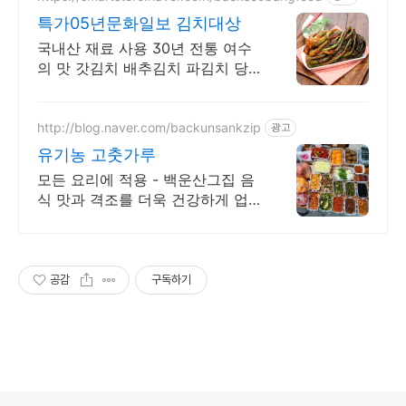
특가05년문화일보 김치대상
국내산 재료 사용 30년 전통 여수
의 맛 갓김치 배추김치 파김치 당
일 무료배송
http://blog.naver.com/backunsankzip
광고
유기농 고춧가루
모든 요리에 적용 - 백운산그집 음
식 맛과 격조를 더욱 건강하게 업
그레이드 화학조미료 비사용, 유기
농쌀밥 및 현미밥, 직접빚은 유기
농 전통간장,된장으로 조리
공감
구독하기