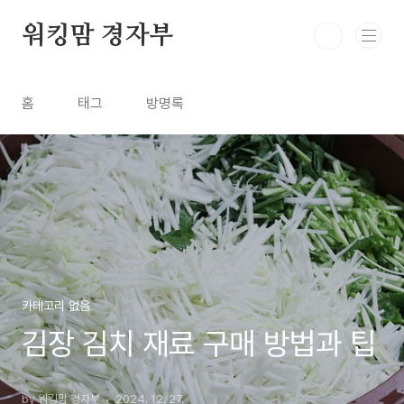
본문 바로가기
워킹맘 경자부
홈
태그
방명록
카테고리 없음
김장 김치 재료 구매 방법과 팁
by 워킹맘 경자부
2024. 12. 27.