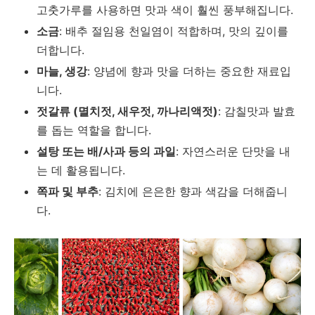
고춧가루를 사용하면 맛과 색이 훨씬 풍부해집니다.
소금
: 배추 절임용 천일염이 적합하며, 맛의 깊이를
더합니다.
마늘, 생강
: 양념에 향과 맛을 더하는 중요한 재료입
니다.
젓갈류 (멸치젓, 새우젓, 까나리액젓)
: 감칠맛과 발효
를 돕는 역할을 합니다.
설탕 또는 배/사과 등의 과일
: 자연스러운 단맛을 내
는 데 활용됩니다.
쪽파 및 부추
: 김치에 은은한 향과 색감을 더해줍니
다.