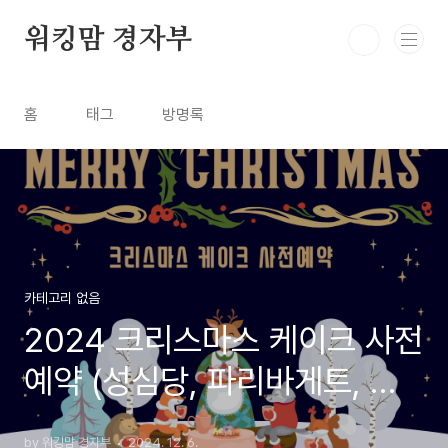
본문 바로가기
워킹맘 경자부
홈
태그
방명록
카테고리 없음
2024 크리스마스 케이크 사전
예약 (성심당, 파리바게트, 뚜
레쥬르, 투썸플레이스, 노티드,
by 워킹맘 경자부
2024. 12. 6.