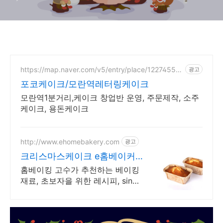
베스킨라빈스)
https://map.naver.com/v5/entry/place/12274550
광고
92
포코케이크/모란역레터링케이크
모란역1분거리,케이크 창업반 운영, 주문제작, 소주
케이크, 용돈케이크
http://www.ehomebakery.com
광고
크리스마스케이크 e홈베이커
리 간편하고 다양한 베이킹키
홈베이킹 고수가 추천하는 베이킹
트
재료, 초보자을 위한 레시피, since
1999 고객만족 최우선