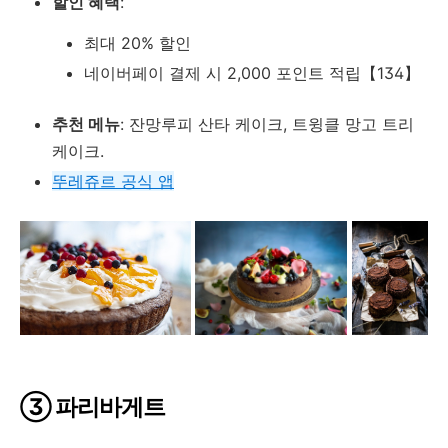
할인 혜택
:
최대 20% 할인
네이버페이 결제 시 2,000 포인트 적립【134】
추천 메뉴
: 잔망루피 산타 케이크, 트윙클 망고 트리
케이크.
뚜레쥬르
공식
앱
③ 파리바게트