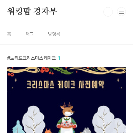
본문 바로가기
워킹맘 경자부
홈
태그
방명록
노티드크리스마스케이크
1